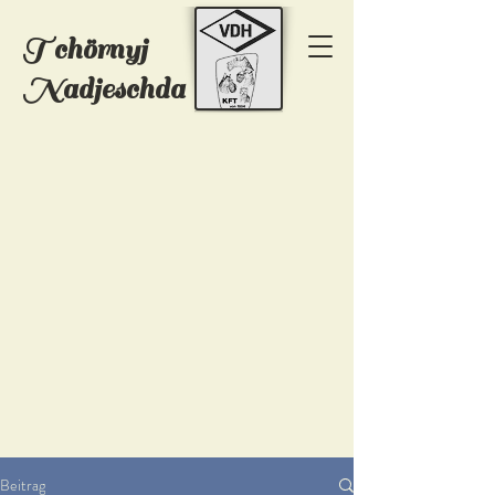
T
chörnyj
Nadjeschda
Beitrag